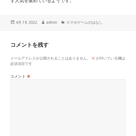
ず人気を集めているようです。
投
4月 19, 2022
作
admin
カ
スマホゲームのはなし
稿
成
テ
日:
者
ゴ
リ
コメントを残す
ー
メールアドレスが公開されることはありません。
※
が付いている欄は
必須項目です
コメント
※