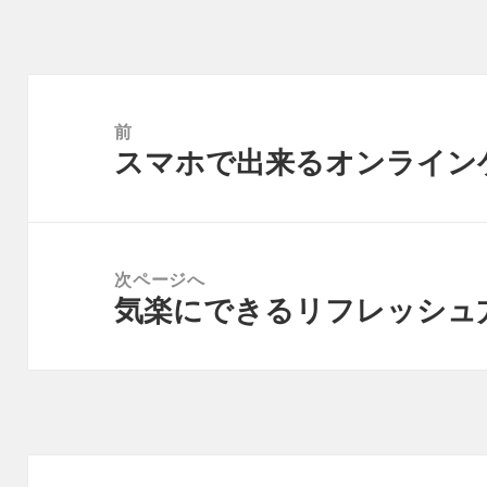
投
稿
前
スマホで出来るオンライン
ナ
前
ビ
の
ゲ
投
ー
稿:
次ページへ
シ
気楽にできるリフレッシュ
次
ョ
の
ン
投
稿: