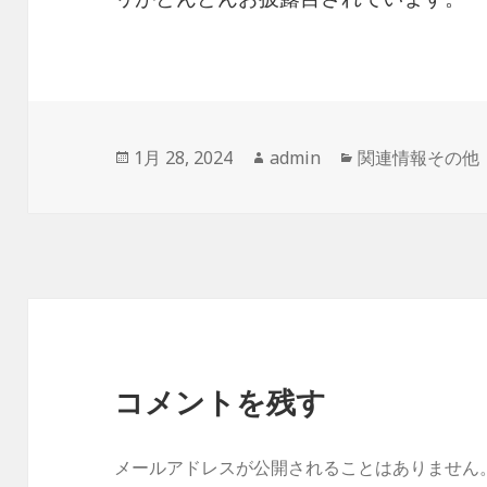
投
作
カ
1月 28, 2024
admin
関連情報その他
稿
成
テ
日:
者
ゴ
リ
ー
コメントを残す
メールアドレスが公開されることはありません