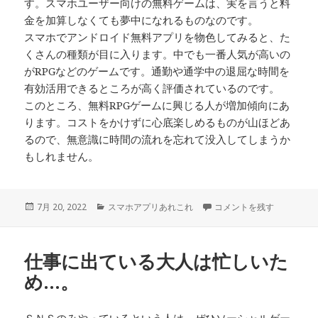
す。スマホユーザー向けの無料ゲームは、実を言うと料
金を加算しなくても夢中になれるものなのです。
スマホでアンドロイド無料アプリを物色してみると、た
くさんの種類が目に入ります。中でも一番人気が高いの
がRPGなどのゲームです。通勤や通学中の退屈な時間を
有効活用できるところが高く評価されているのです。
このところ、無料RPGゲームに興じる人が増加傾向にあ
ります。コストをかけずに心底楽しめるものが山ほどあ
るので、無意識に時間の流れを忘れて没入してしまうか
もしれません。
投
カ
空き時間にできるリフレッ
7月 20, 2022
スマホアプリあれこれ
コメントを残す
稿
テ
日:
ゴ
リ
仕事に出ている大人は忙しいた
ー
め…。
ＳＮＳのみやっているという人は、ぜひソーシャルゲー