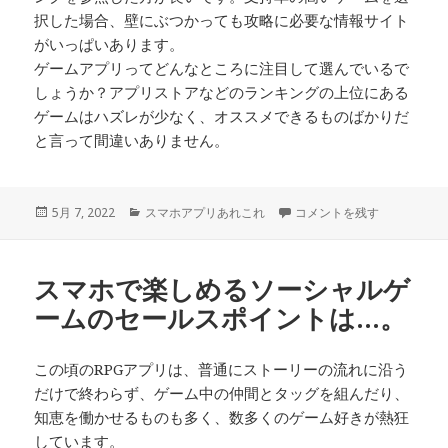
択した場合、壁にぶつかっても攻略に必要な情報サイト
がいっぱいあります。
ゲームアプリってどんなところに注目して選んでいるで
しょうか？アプリストアなどのランキングの上位にある
ゲームはハズレが少なく、オススメできるものばかりだ
と言って間違いありません。
投
カ
初めての方でも気軽にプレイ
5月 7, 2022
スマホアプリあれこれ
コメントを残す
稿
テ
日:
ゴ
リ
スマホで楽しめるソーシャルゲ
ー
ームのセールスポイントは…。
この頃のRPGアプリは、普通にストーリーの流れに沿う
だけで終わらず、ゲーム中の仲間とタッグを組んだり、
知恵を働かせるものも多く、数多くのゲーム好きが熱狂
しています。