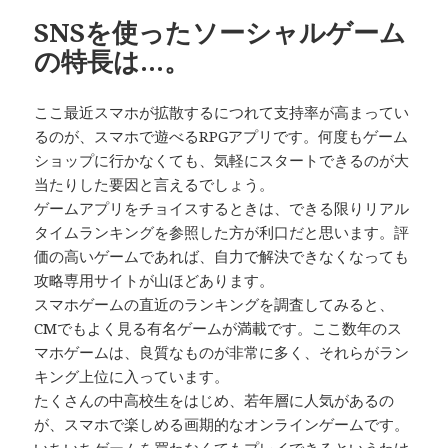
リ
SNSを使ったソーシャルゲーム
ー
の特長は…。
ここ最近スマホが拡散するにつれて支持率が高まってい
るのが、スマホで遊べるRPGアプリです。何度もゲーム
ショップに行かなくても、気軽にスタートできるのが大
当たりした要因と言えるでしょう。
ゲームアプリをチョイスするときは、できる限りリアル
タイムランキングを参照した方が利口だと思います。評
価の高いゲームであれば、自力で解決できなくなっても
攻略専用サイトが山ほどあります。
スマホゲームの直近のランキングを調査してみると、
CMでもよく見る有名ゲームが満載です。ここ数年のス
マホゲームは、良質なものが非常に多く、それらがラン
キング上位に入っています。
たくさんの中高校生をはじめ、若年層に人気があるの
が、スマホで楽しめる画期的なオンラインゲームです。
いちいちゲームを買わなくてもプレイできるというわけ