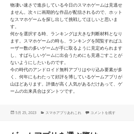
物凄い速さで進歩している今日のスマホゲームは見逃せ
ません。次々に画期的な作品が配信されるので、ホット
なスマホゲームを探し出して挑戦してほしいと思いま
す。
何かを選択する時、ランキングは大きな判断材料となり
ます。スマホゲームの時も、ランキングを閲覧すればユ
ーザー数の多いゲームが手に取るように見定められます
し、すばらしいゲームに出会うためにも見過ごすことが
ないようにしたいものです。
今の時代のアンドロイド無料アプリはやり込み要素が多
く、何年にもわたって好評を博しているゲームアプリが
山ほどあります。評価が高く人気があるだけあって、ゲ
ームの出来具合はダントツです。
投
カ
SNSを使ったソーシャルゲ
5月 25, 2023
スマホアプリあれこれ
コメントを残す
稿
テ
日:
ゴ
リ
ー