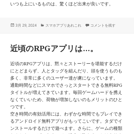
いつも上にいるものは、驚くほど出来が良いです。
投
カ
どんなものを選ぶ時も…。 
3月 29, 2024
スマホアプリあれこれ
コメントを残す
稿
テ
日:
ゴ
リ
近頃のRPGアプリは…。
ー
近頃のRPGアプリは、黙々とストーリーを堪能するだけ
にとどまらず、人とタッグを組んだり、頭を使うものも
多く、非常に多くのユーザー達が虜になっています。
通勤時間などにスマホでさっとスタートできる無料RPG
タイトルが増えてきています。毎回ゲームハードを携え
なくていいため、荷物が増加しないのもメリットのひと
つです。
空き時間の有効活用には、わずかな時間でもプレイでき
るアンドロイド無料アプリがもってこいです。タダでイ
ンストールするだけで遊べます。さらに、ゲームの種類