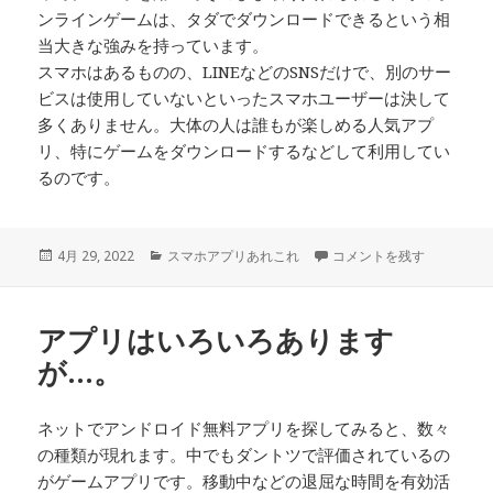
ンラインゲームは、タダでダウンロードできるという相
当大きな強みを持っています。
スマホはあるものの、LINEなどのSNSだけで、別のサー
ビスは使用していないといったスマホユーザーは決して
多くありません。大体の人は誰もが楽しめる人気アプ
リ、特にゲームをダウンロードするなどして利用してい
るのです。
投
カ
スマホで楽しめるソーシャ
4月 29, 2022
スマホアプリあれこれ
コメントを残す
稿
テ
日:
ゴ
リ
アプリはいろいろあります
ー
が…。
ネットでアンドロイド無料アプリを探してみると、数々
の種類が現れます。中でもダントツで評価されているの
がゲームアプリです。移動中などの退屈な時間を有効活