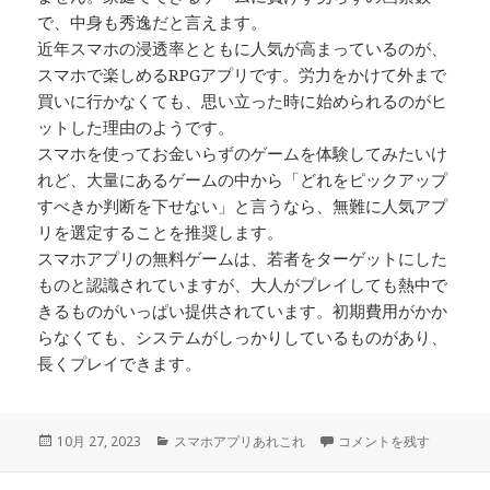
で、中身も秀逸だと言えます。
近年スマホの浸透率とともに人気が高まっているのが、
スマホで楽しめるRPGアプリです。労力をかけて外まで
買いに行かなくても、思い立った時に始められるのがヒ
ットした理由のようです。
スマホを使ってお金いらずのゲームを体験してみたいけ
れど、大量にあるゲームの中から「どれをピックアップ
すべきか判断を下せない」と言うなら、無難に人気アプ
リを選定することを推奨します。
スマホアプリの無料ゲームは、若者をターゲットにした
ものと認識されていますが、大人がプレイしても熱中で
きるものがいっぱい提供されています。初期費用がかか
らなくても、システムがしっかりしているものがあり、
長くプレイできます。
投
カ
近頃のRPGアプリは…。 
10月 27, 2023
スマホアプリあれこれ
コメントを残す
稿
テ
日:
ゴ