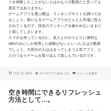
リを体験したことがない人はかなり少数派だと言っても
過言ではありません。
ゲームアプリを選ぶ際は、ランキングサイトを調べてみ
ましょう。新たなるゲームアプリがどんどん市場に投入
されてくるので、現在のランキングを確かめないままだ
と損してしまいます。
スマホを持っているのに、友人とのやりとりに便利な
SNSのみにしか使用した経験がないといった人は少数派
でしょう。大部分の人ははまってしまう人気アプリ、と
どのつまりゲームを取り込んで楽しんでいるのです。
投
カ
ゲームアプリを選ぶ際は…
12月 22, 2022
スマホアプリあれこれ
コメントを残す
稿
テ
日:
ゴ
リ
空き時間にできるリフレッシュ
ー
方法として…。