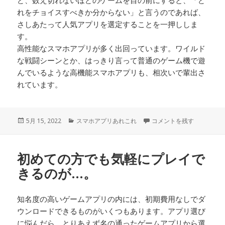
れをチョイスすべきか分からない」と言うのであれば、
さしあたって人気アプリを選定することを一押ししま
す。
高性能なスマホアプリが多く出回っています。ワイルド
な戦闘シーンとか、はっきり言って普通のゲーム機で遊
んでいるような高機能スマホアプリも、相次いで輩出さ
れています。
投
カ
仕事に出ている大人は忙し
5月 15, 2022
スマホアプリあれこれ
コメントを残す
稿
テ
日:
ゴ
リ
初めての方でも気軽にプレイで
ー
きるのが…。
知名度の高いゲームアプリの内には、初期費用なしでダ
ウンロードできるものがいくつもあります。アプリ選び
に悩んだら、とりあえず名の通ったゲームアプリから選