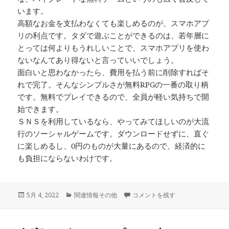
います。
高額なお金を支払わなくても楽しめるのが、スマホアプ
リの利点です。タダで遊ぶことができるのは、若年層に
とっては何よりもうれしいことで、スマホアプリを使わ
ないなんてあり得ないと言っていいでしょう。
面白いと思わなかったら、費用を払う前に削除すればそ
れで完了。そんなシンプルさが無料RPGの一番の取り柄
です。無料でプレイできるので、全員が軽い気持ちで開
始できます。
ＳＮＳを利用しているなら、やってみてほしいのが大流
行のソーシャルゲームです。ダウンロードせずに、直ぐ
に楽しめるし、0円のものが大量にあるので、経済的に
も負担にならないわけです。
投
5月 4, 2022
カ
関連情報その他
コアなゲーマーも感心するような仕
コメントを残す
稿
テ
日:
ゴ
リ