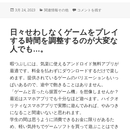
投
3月 24, 2023
カ
関連情報その他
通勤電車に乗っている間だけスマ
コメントを残す
稿
テ
日:
ゴ
リ
日々せわしなくゲームをプレイ
ー
する時間を調整するのが大変な
人でも…。
暇つぶしには、気楽に使えるアンドロイド無料アプリが
最適です。料金を払わずにダウンロードするだけで楽し
めます。提供されているゲームのバリエーションもいっ
ぱいあるので、途中で飽きることはありません。
「ゲームと言ったら据置ゲーム機」を想像しませんか？
最近はスマホアプリでも十分なほど遊べます。ハイクオ
リティなスマホアプリで実際に遊んでみれば、やみつき
になること間違いないと思われます。
学生の間は思うように消費できるお金に限りがあるた
め、軽い気持ちでゲームソフトを買って遊ぶことはでき