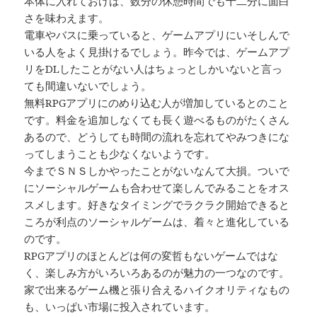
本体に入れておけば、数分の休憩時間でも十二分に面白
さを味わえます。
電車やバスに乗っていると、ゲームアプリにいそしんで
いる人をよく見掛けるでしょう。昨今では、ゲームアプ
リをDLしたことがない人はちょっとしかいないと言っ
ても間違いないでしょう。
無料RPGアプリにのめり込む人が増加しているとのこと
です。料金を追加しなくても長く遊べるものがたくさん
あるので、どうしても時間の流れを忘れてやみつきにな
ってしまうことも少なくないようです。
今までＳＮＳしかやったことがないなんて大損。ついで
にソーシャルゲームも合わせて楽しんでみることをオス
スメします。好きなタイミングでラクラク開始できると
ころが利点のソーシャルゲームは、着々と進化している
のです。
RPGアプリのほとんどは何の変哲もないゲームではな
く、楽しみ方がいろいろあるのが魅力の一つなのです。
家で出来るゲーム機と張り合えるハイクオリティなもの
も、いっぱい市場に投入されています。