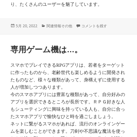
り、たくさんのユーザーを魅了しています。
投
5月 20, 2022
カ
関連情報その他
ゲームはもはや子供だけがプレイ
コメントを残す
稿
テ
日:
ゴ
リ
専用ゲーム機は…。
ー
スマホでプレイできるRPGアプリは、若者をターゲット
に作ったものから、老齢世代も楽しめるように開発され
たものなど、様々な種類があって、身構えずに使用する
人が増加しつつあります。
今のスマホアプリには豊富な種類があって、自分好みの
アプリを選択できるところが長所です。ＲＰＧ好きな人
もシューティングに興味を持っている人も、自分に合っ
たスマホアプリで愉快なひと時を過ごしましょう。
ネットに繋がるスマホがあれば、流行のオンラインゲー
ムを楽しむことができます。刀剣や不思議な魔法を使っ