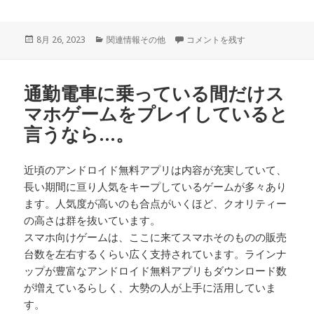
投
8月 26, 2023
カ
関連情報その他
今リリースされているソーシャル
コメントを残す
稿
テ
日:
ゴ
リ
通勤電車に乗っている間だけス
ー
マホゲームをプレイしていると
言うなら…。
近頃のアンドロイド無料アプリは内容が充実していて、
長い期間に亘り人気をキープしているゲームが多々あり
ます。人気度が高いのも合点がいくほど、クオリティー
の高さは群を抜いています。
スマホ向けゲームは、ここに来てスマホそのものの販売
台数を左右するくらい広く支持されています。ラインナ
ップが豊富なアンドロイド無料アプリもダウンロード数
が増えているらしく、大勢の人が上手に活用していま
す。