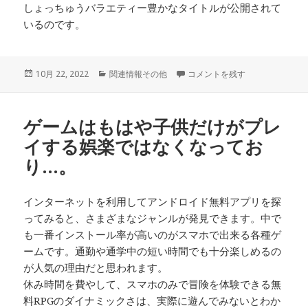
しょっちゅうバラエティー豊かなタイトルが公開されて
いるのです。
投
10月 22, 2022
カ
関連情報その他
日々せわしなくゲームをプレイ
コメントを残す
稿
テ
日:
ゴ
リ
ゲームはもはや子供だけがプレ
ー
イする娯楽ではなくなってお
り…。
インターネットを利用してアンドロイド無料アプリを探
ってみると、さまざまなジャンルが発見できます。中で
も一番インストール率が高いのがスマホで出来る各種ゲ
ームです。通勤や通学中の短い時間でも十分楽しめるの
が人気の理由だと思われます。
休み時間を費やして、スマホのみで冒険を体験できる無
料RPGのダイナミックさは、実際に遊んでみないとわか