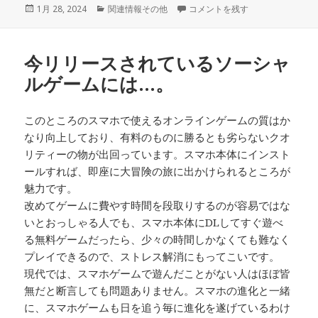
投
1月 28, 2024
カ
関連情報その他
学生さん以外に…。 に
コメントを残す
稿
テ
日:
ゴ
リ
今リリースされているソーシャ
ー
ルゲームには…。
このところのスマホで使えるオンラインゲームの質はか
なり向上しており、有料のものに勝るとも劣らないクオ
リティーの物が出回っています。スマホ本体にインスト
ールすれば、即座に大冒険の旅に出かけられるところが
魅力です。
改めてゲームに費やす時間を段取りするのが容易ではな
いとおっしゃる人でも、スマホ本体にDLしてすぐ遊べ
る無料ゲームだったら、少々の時間しかなくても難なく
プレイできるので、ストレス解消にもってこいです。
現代では、スマホゲームで遊んだことがない人はほぼ皆
無だと断言しても問題ありません。スマホの進化と一緒
に、スマホゲームも日を追う毎に進化を遂げているわけ