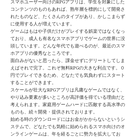
スマホユーザー向けのRPGアプリは、学生を対象にした
コンテンツのものもあれば、熟年層を標的にして開発さ
れたものなど、たくさんのタイプがあり、かしこまらず
に使用する人が増えています。
ゲームはもはや子供だけがプレイする娯楽ではなくなっ
ており、成人も有名なスマホアプリでゲームの世界に没
頭しています。どんな年代でも遊べるのが、最近のスマ
ホアプリの優秀なところです。
面白みがないと思ったら、課金せずにデリートしてしま
えばそれで完了。これぞ無料RPGの大きな利点です。０
円でプレイできるため、どなたでも気負わずにスタート
することができます。
スケールが壮大なRPGアプリは凡庸なゲームではなく、
やり込み要素が多いところが高評価を得ている理由だと
考えられます。家庭用ゲームハードに匹敵する高水準の
ものも、続々開発・提供されております。
始める時のダウンロードにはお金がかからないというシ
ステムで、どなたでも気軽に始められるスマホ向けのオ
ンラインゲームは、年を経るごとに勢力を拡大してお