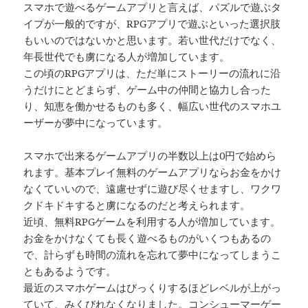
スマホで遊べるゲームアプリと言えば、パズルで遊ぶタ
イプが一般的ですが、RPGアプリで遊ぶといった選択肢
もいいのではないかと思います。若い世代だけでなく、
年長世代でも虜になる人が増加しています。
この頃のRPGアプリは、ただ単にストーリーの流れに沿
うだけにとどまらず、ゲーム中の仲間と協力し合った
り、知恵を働かせるものも多く、幅広い世代のスマホユ
ーザーが夢中になっています。
スマホで出来るゲームアプリの半数以上は0円で始めら
れます。基本プレイ無料のゲームアプリならお金をかけ
なくていいので、遠慮せずに遊び尽くせますし、ワクワ
クドキドキすると虜になるのだと考えられます。
近頃、無料RPGゲームを利用する人が増加しています。
お金をかけなくても長く遊べるものがいくつもあるの
で、計らずも時間の流れを忘れて夢中になってしまうこ
ともあるようです。
最近のスマホゲームはびっくりするほどレベルが上がっ
ていて、みくびれなくなりました。コンシューマーゲー