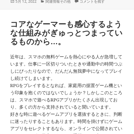
投
5月 12, 2022
カ
関連情報その他
専用ゲーム機は…。 に
コメントを残す
稿
テ
日:
ゴ
リ
コアなゲーマーも感心するよう
ー
な仕組みがぎゅっとつまってい
るものから…。
近年は、スマホの無料ゲームを熱心にやる人が急増して
います。仕事に一区切りついたときや通勤中の時間つぶ
しにぴったりなので、だんだん無我夢中になってプレイ
し続けてしまいます。
RPGをプレイするとなれば、家庭用の据置ゲーム機とい
う印象を抱くのではないでしょうか？しかしこのところ
は、スマホで遊べるRPGアプリがたくさん出現してお
り、多くの方から支持されていると聞いています。
好きな時に遊べるゲームアプリを選抜するときに、判断
に迷ったりすることもあります。時間を掛けずにゲーム
アプリをセレクトするなら、オンラインで公開されてい