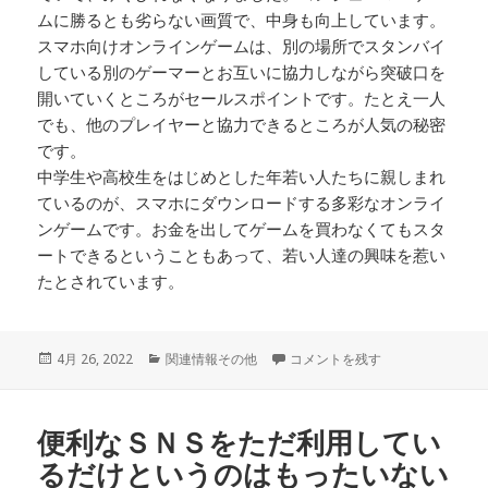
ムに勝るとも劣らない画質で、中身も向上しています。
スマホ向けオンラインゲームは、別の場所でスタンバイ
している別のゲーマーとお互いに協力しながら突破口を
開いていくところがセールスポイントです。たとえ一人
でも、他のプレイヤーと協力できるところが人気の秘密
です。
中学生や高校生をはじめとした年若い人たちに親しまれ
ているのが、スマホにダウンロードする多彩なオンライ
ンゲームです。お金を出してゲームを買わなくてもスタ
ートできるということもあって、若い人達の興味を惹い
たとされています。
投
4月 26, 2022
カ
関連情報その他
名高いゲームアプリの中にも…。 
コメントを残す
稿
テ
日:
ゴ
リ
便利なＳＮＳをただ利用してい
ー
るだけというのはもったいない