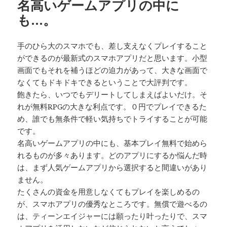
名高いゲームアプリの中に
ー
も…。
手のひら大のスマホでも、差し支えなくプレイすること
ができるのが最新式のスマホアプリだと思います。小型
画面でもそれを補うほどの迫力があって、大きな画面で
なくてもドキドキできるということで大評判です。
飽きたら、いつでもデリートしてしまえばよいだけ。そ
れが無料RPGの大きな利点です。０円でプレイできるた
め、誰でも無条件で軽い気持ちでトライすることが可能
です。
名高いゲームアプリの中にも、基本プレイ無料で始めら
れるものが多々あります。どのアプリにするか悩んだ時
は、まず人気ゲームアプリから選択すると間違いがあり
ません。
たくさんの資金を用意しなくてもプレイを楽しめるの
が、スマホアプリの優秀なところです。無償で遊べるの
は、ティーンエイジャーには願ったり叶ったりで、スマ