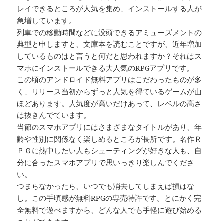
レイできるところが人気を集め、インストールする人が
急増しています。
列車での移動時間などに没頭できるアミューズメントの
典型と申しますと、文庫本を読むことですが、近年増加
しているものはと言うと何だと思われますか？それはス
マホにインストールできる大人気のRPGアプリです。
この頃のアンドロイド無料アプリはこだわったものが多
く、リリース当初からずっと人気を得ているゲームが山
ほどあります。人気度が高いだけあって、レベルの高さ
は抜きんでています。
当節のスマホアプリにはさまざまなタイトルがあり、年
齢や性別に関係なく楽しめるところが長所です。名作Ｒ
ＰＧに熱中したい人もシューティングが好きな人も、自
分に合ったスマホアプリで思いっきり楽しんでくださ
い。
つまらなかったら、いつでも消去してしまえば損はな
し。この手頃感が無料RPGの専売特許です。とにかく完
全無料で遊べますから、どんな人でも手軽に遊び始める