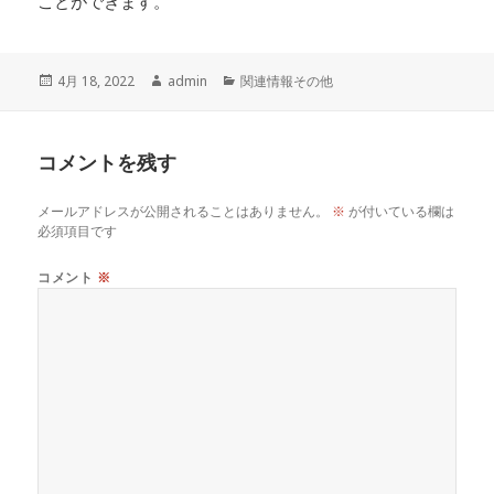
ことができます。
投
作
カ
4月 18, 2022
admin
関連情報その他
稿
成
テ
日:
者
ゴ
リ
コメントを残す
ー
メールアドレスが公開されることはありません。
※
が付いている欄は
必須項目です
コメント
※