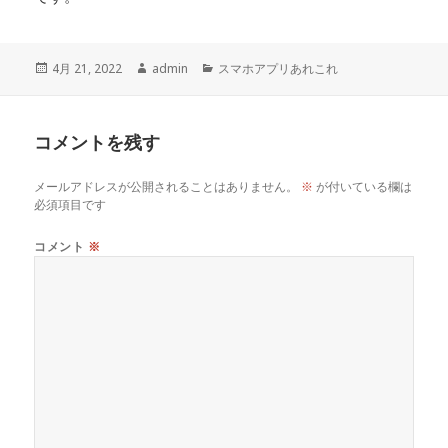
投
作
カ
4月 21, 2022
admin
スマホアプリあれこれ
稿
成
テ
日:
者
ゴ
リ
コメントを残す
ー
メールアドレスが公開されることはありません。
※
が付いている欄は
必須項目です
コメント
※