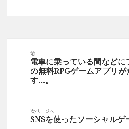
投
稿
前
電車に乗っている間などに
ナ
前
の無料RPGゲームアプリ
ビ
の
す…。
ゲ
投
ー
稿:
シ
ョ
次ページへ
ン
SNSを使ったソーシャルゲ
次
の