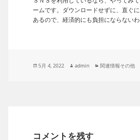
ＳＮＳを利用しているなら、やってみて
ームです。ダウンロードせずに、直ぐに
あるので、経済的にも負担にならないわ
投
作
カ
5月 4, 2022
admin
関連情報その他
稿
成
テ
日:
者
ゴ
リ
ー
コメントを残す