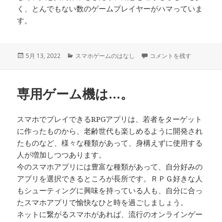
く、とんでもない数のゲームプレイヤーがハマっていま
す。
投
カ
リアル世界では経験するの
5月 13, 2022
スマホゲームのはなし
コメントを残す
稿
テ
日:
ゴ
リ
専用ゲーム機は…。
ー
スマホでプレイできるRPGアプリは、若者をターゲット
に作ったものから、老齢世代も楽しめるように開発され
たものなど、様々な種類があって、身構えずに使用する
人が増加しつつあります。
今のスマホアプリには豊富な種類があって、自分好みの
アプリを選択できるところが長所です。ＲＰＧ好きな人
もシューティングに興味を持っている人も、自分に合っ
たスマホアプリで愉快なひと時を過ごしましょう。
ネットに繋がるスマホがあれば、流行のオンラインゲー