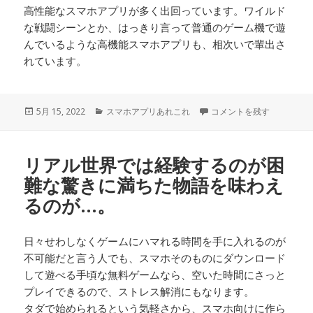
高性能なスマホアプリが多く出回っています。ワイルド
な戦闘シーンとか、はっきり言って普通のゲーム機で遊
んでいるような高機能スマホアプリも、相次いで輩出さ
れています。
投
カ
仕事に出ている大人は忙し
5月 15, 2022
スマホアプリあれこれ
コメントを残す
稿
テ
日:
ゴ
リ
リアル世界では経験するのが困
ー
難な驚きに満ちた物語を味わえ
るのが…。
日々せわしなくゲームにハマれる時間を手に入れるのが
不可能だと言う人でも、スマホそのものにダウンロード
して遊べる手頃な無料ゲームなら、空いた時間にさっと
プレイできるので、ストレス解消にもなります。
タダで始められるという気軽さから、スマホ向けに作ら