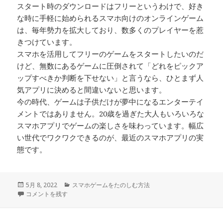
スタート時のダウンロードはフリーというわけで、好き
な時に手軽に始められるスマホ向けのオンラインゲーム
は、毎年勢力を拡大しており、数多くのプレイヤーを惹
きつけています。
スマホを活用してフリーのゲームをスタートしたいのだ
けど、無数にあるゲームに圧倒されて「どれをピックア
ップすべきか判断を下せない」と言うなら、ひとまず人
気アプリに決めると間違いないと思います。
今の時代、ゲームは子供だけが夢中になるエンターテイ
メントではありません。20歳を過ぎた大人もいろいろな
スマホアプリでゲームの楽しさを味わっています。幅広
い世代でワクワクできるのが、最近のスマホアプリの実
態です。
投
カ
5月 8, 2022
スマホゲームをたのしむ方法
稿
手軽さばかりが注目されていたソーシャルゲームも…。 に
テ
コメントを残す
日:
ゴ
リ
ー