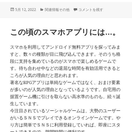
投
カ
専用ゲーム機は…。 に
5月 12, 2022
関連情報その他
コメントを残す
稿
テ
日:
ゴ
リ
この頃のスマホアプリには…。
ー
スマホを利用してアンドロイド無料アプリを探ってみま
すと、数々の種類が目に飛び込んできます。そのうち格
段に支持を集めているのがスマホで楽しめるゲームで
す。待ち合わせ中などの退屈な時間を有効活用できると
ころが人気の理由だと思われます。
著名なRPGアプリは単純なゲームではなく、おまけ要素
が多いのが人気の理由となっているようです。自宅用の
据置ゲーム機に引けを取らない高水準のものも、続々誕
生しています。
今注目されているソーシャルゲームは、大勢のユーザー
がいるＳＮＳでプレイできるオンラインゲームです。や
り方は簡単でＳＮＳに利用登録していれば、即座にスタ
ートできるので、隙間時間に便利です。