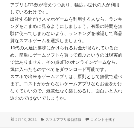
アプリもDL数が増えつつあり、幅広い世代の人が利用
しているわけです。
出社する間だけスマホゲームを利用する人なら、ランキ
ングをこまめに見るようにしましょう。有限の時間を無
駄に使ってしまわないよう、ランキングを確認して高品
質なスマホゲームを選択しましょう。
10代の人達は趣味にかけられるお金が限られているた
め、簡単にゲームソフトを買って遊ぶというのは現実的
ではありません。その点0円のオンラインゲームなら、
気に入ったものすべてをダウンロード可能です。
スマホで出来るゲームアプリは、原則として無償で遊べ
ます。コストがかからないゲームアプリならお金をかけ
なくていいので、気兼ねなく楽しめるし、面白いと入れ
込むのではないでしょうか。
投
カ
この頃のスマホアプリには…
5月 10, 2022
スマホアプリ最新情報
コメントを残す
稿
テ
日:
ゴ