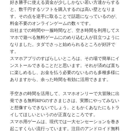
好き勝手に使える資金が少ししかない若い方達からする
と、数千円するソフトを購入するのは高い壁となりま
す。その点を逆手に取ることで話題になっているのが、
料金不要のオンラインゲームの数々です。
出社までの時間や一服時間など、空き時間を利用してス
マホで遊べる無料ゲームにのめり込む人が目立つように
なりました。タダでさっと始められるところが好評で
す。
スマホアプリのすばらしいところは、その場で簡単にイ
ンストールできることだと思います。それが済めば直ち
に楽しめるし、お金を払う必要のないものも多種多様に
ありますから、余った時間を有効に活用できます。
手空きの時間を活用して、スマホオンリーで大冒険に出
発できる無料RPGのすさまじさは、実際にやってみない
と想像すらできないでしょう。ともかくあなたにもトラ
イしてほしいというのが正直なところです。
スマホ用ゲームは、現代では一大センセーションを巻き
起こすくらい流行っています。注目のアンドロイド無料