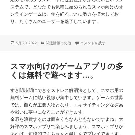
ステムで、どなたでも気軽に始められるスマホ向けのオ
ンラインゲームは、年を経るごとに勢力を拡大してお
り、たくさんのユーザーを魅了しています。
投
カ
ゲームはもはや子供だけがプレイ
5月 20, 2022
関連情報その他
コメントを残す
稿
テ
日:
ゴ
リ
スマホ向けのゲームアプリの多
ー
くは無料で遊べます…。
すき間時間にできるストレス解消法として、スマホ用の
無料ゲームに熱い視線が集中しています。ゲームの世界
では、自らが主要人物となり、エキサイティングな探索
や戦いに夢中になることができます。
余暇を浪費するのは面白くもなんともないですよね。大
好評のスマホアプリで楽しみましょう。スマホアプリが
あれば、短時間でもちゃんと楽しんでプレイできます。