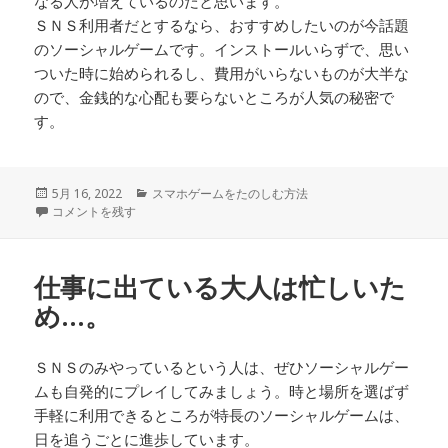
なる人が増えているのだと思います。
ＳＮＳ利用者だとするなら、おすすめしたいのが今話題
のソーシャルゲームです。インストールいらずで、思い
ついた時に始められるし、費用がいらないものが大半な
ので、金銭的な心配も要らないところが人気の秘密で
す。
投
カ
5月 16, 2022
スマホゲームをたのしむ方法
稿
通勤電車での移動時間などでも楽しむことが可能な一人遊びの筆頭と言え
テ
コメントを残す
日:
ゴ
リ
ー
仕事に出ている大人は忙しいた
め…。
ＳＮＳのみやっているという人は、ぜひソーシャルゲー
ムも自発的にプレイしてみましょう。時と場所を選ばず
手軽に利用できるところが特長のソーシャルゲームは、
日を追うごとに進歩しています。