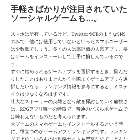
リ
手軽さばかりが注目されていた
ー
ソーシャルゲームも…。
スマホは所有しているけど、TwitterやFBのようなSNS
のみで、他には使用していないといったスマホユーザー
は少数派でしょう。多くの人は高評価の人気アプリ、要
はゲームをインストールして上手に愉しんでいるので
す。
すぐに始められるゲームアプリを選択するとき、悩んだ
りしたことはありませんか？手際よくゲームアプリを選
択したいなら、ランキング情報を参考にすると、ミステ
イクは少なくなるはずです。
壮大なストーリーの英雄となり敵を掃討していく痛快さ
は、RPGアプリ唯一の特徴で、普通のパズル系ゲームで
は味わえないものだと考えられます。
大ブームのスマホゲームをインストールするという時
に、役立つのがゲームアプリランキングです。ランキン
グで上位にいるものは攻略サイトも豊富なので、どんな