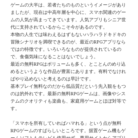
ゲームの大半は、若者たちのものというイメージがあり
ましたが、現在は中高年層を中心に、スマホ関連のゲー
ムの人気が高まってきています。人気アプリもシニア世
代に支持されているからこそ今があるのです。
本物の人生では味わえるはずもないハラハラドキドキの
冒険シナリオを満喫できるのが、最近のRPGアプリなら
ではの特徴です。いろいろなものが提供されているの
で、食傷気味になることはないでしょう。
最近の無料RPGはボリュームも多く、とことんのめり込
めるというような作品が豊富にあります。有料でなけれ
ばやり込めないと考えるのは早計です。
基本プレイ無料なのだから低品質だという先入観をもつ
のは的外れです。最新の無料RPGゲームは、画像やシス
テムのクオリティも楽曲も、家庭用ゲームとほぼ対等で
す。
「スマホを所有していればハマれる」という点が無料
RPGゲームのすばらしいところです。据置ゲーム機もゲ
ームソフトもテレビも使用せず、専用サイトからアプリ