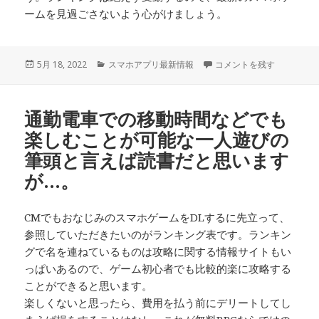
ームを見過ごさないよう心がけましょう。
投
カ
スマホ向けのゲームアプリ
5月 18, 2022
スマホアプリ最新情報
コメントを残す
稿
テ
日:
ゴ
リ
通勤電車での移動時間などでも
ー
楽しむことが可能な一人遊びの
筆頭と言えば読書だと思います
が…。
CMでもおなじみのスマホゲームをDLするに先立って、
参照していただきたいのがランキング表です。ランキン
グで名を連ねているものは攻略に関する情報サイトもい
っぱいあるので、ゲーム初心者でも比較的楽に攻略する
ことができると思います。
楽しくないと思ったら、費用を払う前にデリートしてし