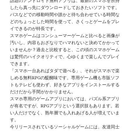
話題のアンドロイド無料アプリは、最新のスマホを所持
したら真っ先にダウンロードしておきたいソフトです。
バスなどでの移動時間や誰かと待ち合わせている時間な
どのちょっとした時間を使って、さくっとゲームをプレ
イできるのが特長です。
スマホゲームはコンシューマーゲームと比べると画像が
汚いし、内容もおざなりでハマれないと決めてかかって
いませんか？過去と比較すると、この頃のスマホゲーム
は驚愕のハイクオリティで、心ゆくまで楽しんでプレイ
できます。
「スマホ一台あればタダで遊べる」、それがスマホで楽
しめる無料RPGの醍醐味です。専用ゲーム機も市販ソフ
トもテレビも使わず、好きなアプリをインストールする
だけだから手間がかかりません。
スマホ専用のゲームアプリにおいては、パズル系アプリ
が有名ですが、RPGアプリという選択肢もあります。若
い人だけでなく、熟年層でも入れあげる人が増えていま
す。
今リリースされているソーシャルゲームには、友達同士