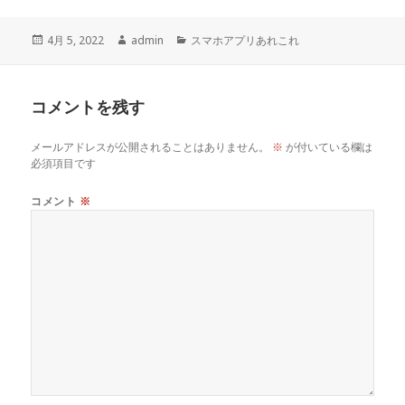
投
4月 5, 2022
作
admin
カ
スマホアプリあれこれ
稿
成
テ
日:
者
ゴ
リ
コメントを残す
ー
メールアドレスが公開されることはありません。
※
が付いている欄は
必須項目です
コメント
※