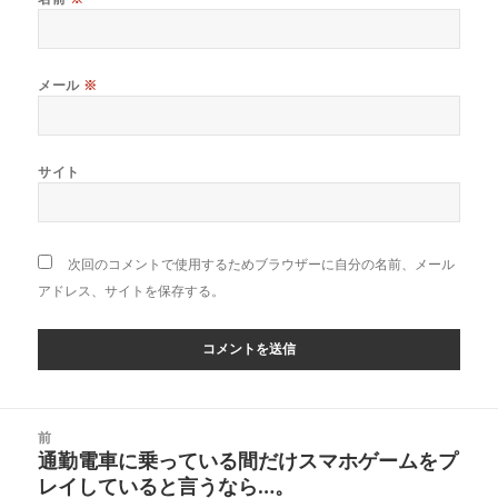
メール
※
サイト
次回のコメントで使用するためブラウザーに自分の名前、メール
アドレス、サイトを保存する。
投
前
稿
通勤電車に乗っている間だけスマホゲームをプ
前
ナ
レイしていると言うなら…。
の