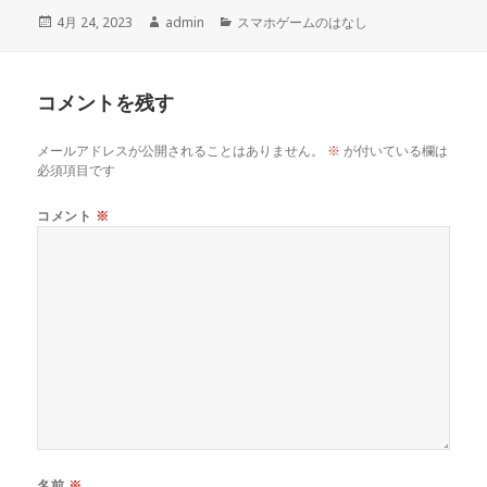
投
4月 24, 2023
作
admin
カ
スマホゲームのはなし
稿
成
テ
日:
者
ゴ
リ
コメントを残す
ー
メールアドレスが公開されることはありません。
※
が付いている欄は
必須項目です
コメント
※
名前
※