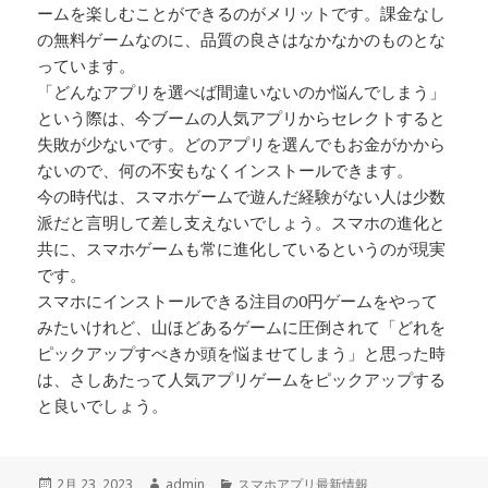
ームを楽しむことができるのがメリットです。課金なし
の無料ゲームなのに、品質の良さはなかなかのものとな
っています。
「どんなアプリを選べば間違いないのか悩んでしまう」
という際は、今ブームの人気アプリからセレクトすると
失敗が少ないです。どのアプリを選んでもお金がかから
ないので、何の不安もなくインストールできます。
今の時代は、スマホゲームで遊んだ経験がない人は少数
派だと言明して差し支えないでしょう。スマホの進化と
共に、スマホゲームも常に進化しているというのが現実
です。
スマホにインストールできる注目の0円ゲームをやって
みたいけれど、山ほどあるゲームに圧倒されて「どれを
ピックアップすべきか頭を悩ませてしまう」と思った時
は、さしあたって人気アプリゲームをピックアップする
と良いでしょう。
投
2月 23, 2023
作
admin
カ
スマホアプリ最新情報