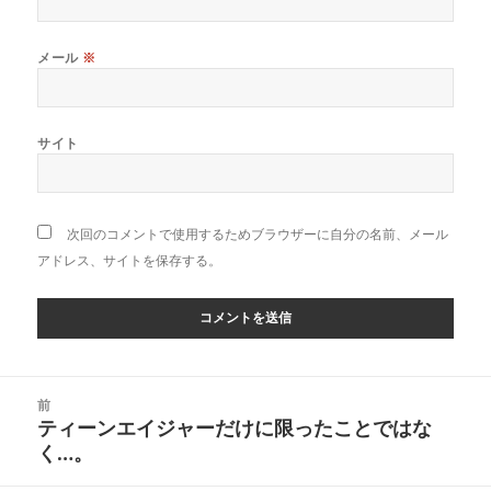
メール
※
サイト
次回のコメントで使用するためブラウザーに自分の名前、メール
アドレス、サイトを保存する。
投
前
稿
ティーンエイジャーだけに限ったことではな
前
ナ
く…。
の
ビ
投