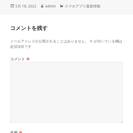
投
5月 18, 2022
作
admin
カ
スマホアプリ最新情報
稿
成
テ
日:
者
ゴ
リ
コメントを残す
ー
メールアドレスが公開されることはありません。
※
が付いている欄は
必須項目です
コメント
※
名前
※